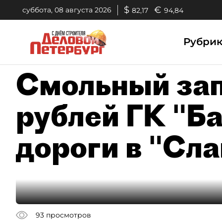
$
€
суббота, 08 августа 2026
82,17
94,84
Рубри
Смольный зап
рублей ГК "Ба
дороги в "Сл
93
просмотров