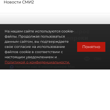
Новости СМИ2
В Петербурге резко вырос
На нашем сайте используются cookie-
спрос на ипотеку вопреки
файлы. Продолжая пользоваться
данным сайтом, вы подтверждаете
высоким ставкам
Понятно
свое согласие на использование
файлов cookie в соответствии с
настоящим уведомлением и
09 августа 2026
00:05
1386
Политикой о конфиденциальности.
Читайте нас в мессенджере Max
Евгений Петров
Все материалы автора
Автор фото:
Сергей Ермохин / "ДП"
Банки заметили рост спроса на