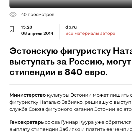
40
просмотров
15:28
dp.ru
08 апреля 2014
Все материалы автора
Эстонскую фигуристку Нат
выступать за Россию, могу
стипендии в 840 евро.
Министерство
культуры Эстонии может лишить 
фигуристку Наталью Забияко, решившую выступа
служба Союза фигурного катания Эстонии во втор
Генсекретарь
союза Гуннар Куура уже обратился
выплату стипендии Забияко и платить ее чемпи