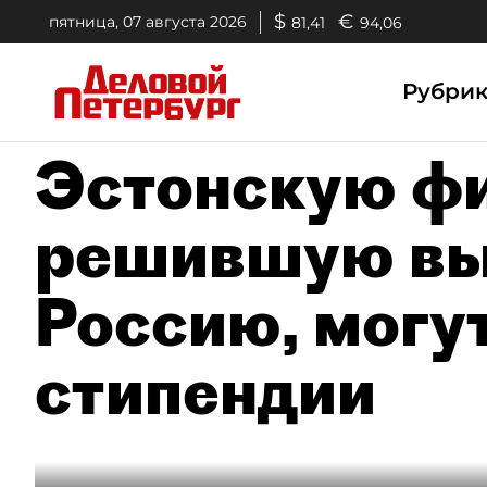
$
€
пятница, 07 августа 2026
81,41
94,06
Рубри
Эстонскую фи
решившую вы
Россию, могу
стипендии