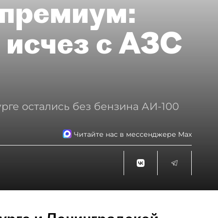
премиум:
 исчез с АЗС
рге остались без бензина АИ-100
Читайте нас в мессенджере Max