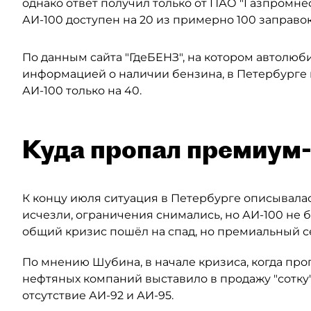
однако ответ получил только от ПАО "Газпромне
АИ-100 доступен на 20 из примерно 100 заправо
По данным сайта "ГдеБЕНЗ", на котором автолюб
информацией о наличии бензина, в Петербурге 
АИ-100 только на 40.
Куда пропал премиум
К концу июля ситуация в Петербурге описывалас
исчезли, ограничения снимались, но АИ-100 не б
общий кризис пошёл на спад, но премиальный 
По мнению Шубина, в начале кризиса, когда пр
нефтяных компаний выставило в продажу "сотку"
отсутствие АИ-92 и АИ-95.