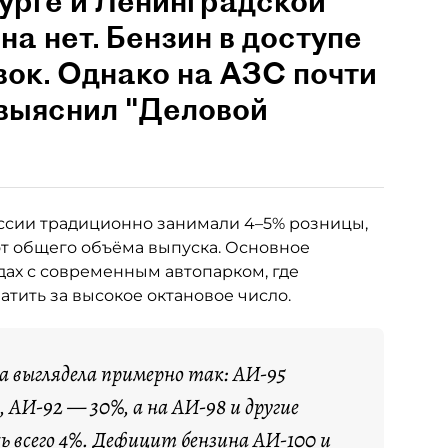
урге и Ленинградской
на нет. Бензин в доступе
вок. Однако на АЗС почти
 выяснил "Деловой
ссии традиционно занимали 4–5% розницы,
от общего объёма выпуска. Основное
ах с современным автопарком, где
тить за высокое октановое число.
са выглядела примерно так: АИ-95
 АИ-92 — 30%, а на АИ-98 и другие
ь всего 4%. Дефицит бензина АИ-100 и