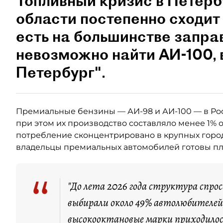
Топливный кризис в Петерб
области постепенно сходит 
есть на большинстве запра
невозможно найти АИ-100,
Петербург".
Премиальные бензины — АИ-98 и АИ-100 — в Ро
при этом их производство составляло менее 1% 
потребление сконцентрировано в крупных город
владельцы премиальных автомобилей готовы пла
“
"До лета 2026 года структура спро
выбирали около 49% автолюбителей,
высокооктановые марки приходилос