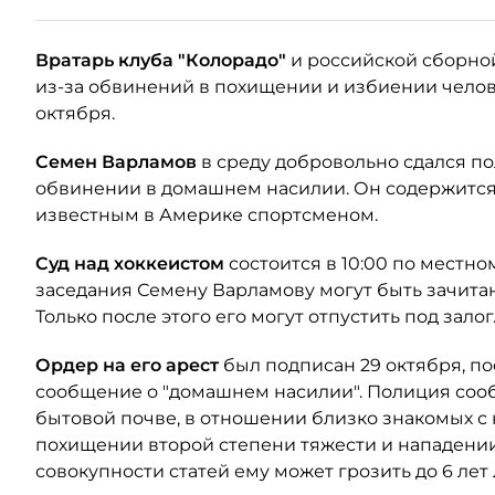
Вратарь клуба "Колорадо"
и российской сборно
из-за обвинений в похищении и избиении челов
октября.
Семен Варламов
в среду добровольно сдался по
обвинении в домашнем насилии. Он содержится в
известным в Америке спортсменом.
Суд над хоккеистом
состоится в 10:00 по местном
заседания Семену Варламову могут быть зачита
Только после этого его могут отпустить под залог
Ордер на его арест
был подписан 29 октября, пос
сообщение о "домашнем насилии". Полиция сооб
бытовой почве, в отношении близко знакомых с
похищении второй степени тяжести и нападении 
совокупности статей ему может грозить до 6 ле