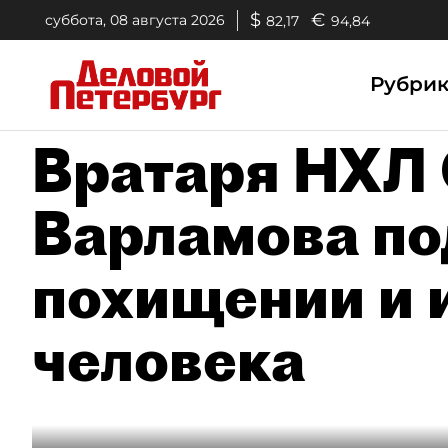
$
€
суббота, 08 августа 2026
82,17
94,84
Рубри
Вратаря НХЛ
Варламова по
похищении и 
человека