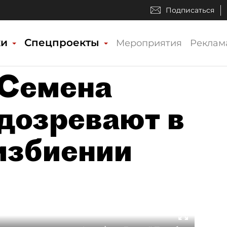
Подписаться
ки
Спецпроекты
Мероприятия
Реклам
 Семена
дозревают в
избиении