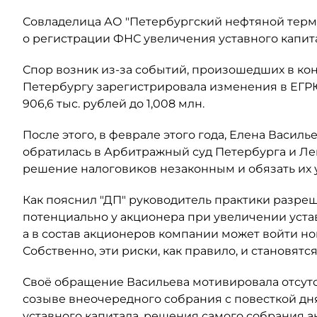
Совладелица АО "Петербургский нефтяной терми
о регистрации ФНС увеличения уставного капит
Спор возник из-за событий, произошедших в кон
Петербургу зарегистрировала изменения в ЕГР
906,6 тыс. рублей до 1,008 млн.
После этого, в феврале этого года, Елена Васил
обратилась в Арбитражный суд Петербурга и Ле
решение налоговиков незаконным и обязать их
Как пояснил "ДП" руководитель практики разре
потенциально у акционера при увеличении уста
а в состав акционеров компании может войти н
Собственно, эти риски, как правило, и становят
Своё обращение Васильева мотивировала отсут
созыве внеочередного собрания с повесткой дн
уставного капитала, решения самого собрания а