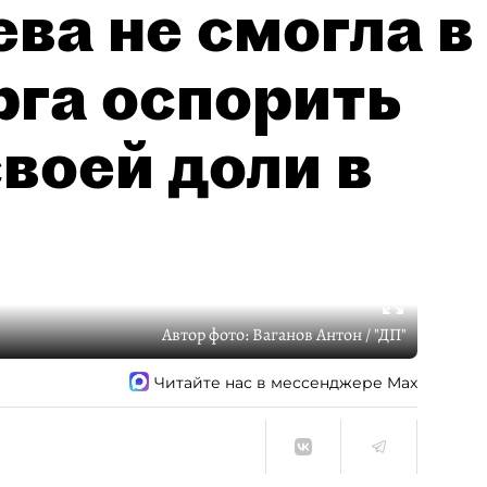
ва не смогла в
рга оспорить
воей доли в
Автор фото:
Ваганов Антон / "ДП"
Читайте нас в мессенджере Max