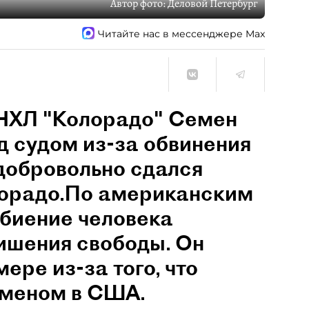
Автор фото:
Деловой Петербург
Читайте нас в мессенджере Max
 НХЛ "Колорадо" Семен
 судом из-за обвинения
добровольно сдался
лорадо.По американским
збиение человека
лишения свободы. Он
ере из-за того, что
сменом в США.