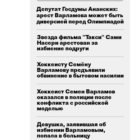
Депутат Госдумы Ананских:
арест Варламова может быть
диверсией перед Олимпиадой
Звезда фильма "Такси" Сами
Насери арестован за
избиение подруги
Хоккеисту Семёну
Варламову предъявили
обвинение в бытовом насилии
Хоккеист Семен Варламов
оказался в полиции после
конфликта с российской
моделью
Девушка, заявившая об
избиении Варламовым,
попала в больницу