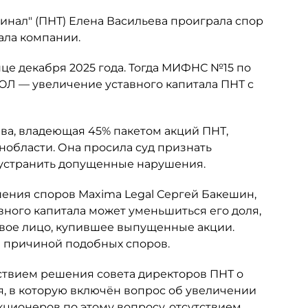
нал" (ПНТ) Елена Васильева проиграла спор
ала компании.
це декабря 2025 года. Тогда МИФНС №15 по
ЮЛ — увеличение уставного капитала ПНТ с
ьева, владеющая 45% пакетом акций ПНТ,
нобласти. Она просила суд признать
 устранить допущенные нарушения.
шения споров Maxima Legal Сергей Бакешин,
вного капитала может уменьшиться его доля,
овое лицо, купившее выпущенные акции.
ся причиной подобных споров.
ствием решения совета директоров ПНТ о
я, в которую включён вопрос об увеличении
кционеров по этому вопросу, отсутствием