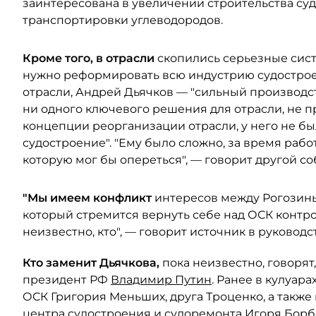
заинтересована в увеличении строительства су
транспортировки углеводородов.
Кроме того, в отрасли
скопились серьезные сис
нужно реформировать всю индустрию судостроени
отрасли, Андрей Дьячков — "сильный производст
ни одного ключевого решения для отрасли, не п
концепции реорганизации отрасли, у него не бы
судостроение". "Ему было сложно, за время работ
которую мог бы опереться", — говорит другой со
"Мы имеем конфликт
интересов между Рогозины
который стремится вернуть себе над ОСК контро
неизвестно, кто", — говорит источник в руковод
Кто заменит Дьячкова,
пока неизвестно, говорят
президент РФ
Владимир Путин
. Ранее в кулуар
ОСК Григория Меньших, друга Троценко, а такж
центра судостроения и судоремонта Игоря Борба