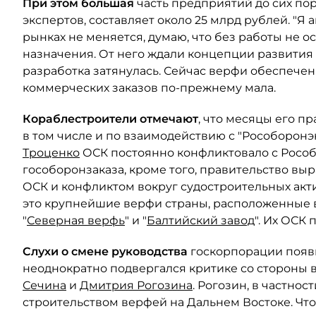
При этом большая
часть предприятий до сих по
экспертов, составляет около 25 млрд рублей. "
рынках не меняется, думаю, что без работы не ос
назначения. От него ждали концепции развития 
разработка затянулась. Сейчас верфи обеспечен
коммерческих заказов по-прежнему мала.
Кораблестроители отмечают
, что месяцы его п
в том числе и по взаимодействию с "Рособорон
Троценко
ОСК постоянно конфликтовало с Росо
гособоронзаказа, кроме того, правительство вы
ОСК и конфликтом вокруг судостроительных акти
это крупнейшие верфи страны, расположенные в
"
Северная верфь
" и "
Балтийский завод
". Их ОСК 
Слухи о смене руководства
госкорпорации появ
неоднократно подвергался критике со стороны 
Сечина
и
Дмитрия Рогозина
. Рогозин, в частно
строительством верфей на Дальнем Востоке. Что к