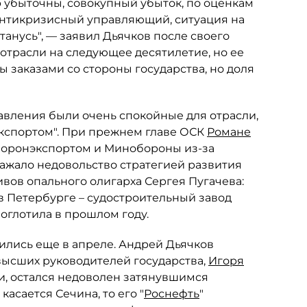
р убыточны, совокупный убыток, по оценкам
Я антикризисный управляющий, ситуация на
танусь", — заявил Дьячков после своего
отрасли на следующее десятилетие, но ее
ы заказами со стороны государства, но доля
равления были очень спокойные для отрасли,
экспортом". При прежнем главе ОСК
Романе
боронэкспортом и Минобороны из-за
ражало недовольство стратегией развития
вов опального олигарха Сергея Пугачева:
 Петербурге – судостроительный завод
поглотила в прошлом году.
ились еще в апреле. Андрей Дьячков
высших руководителей государства,
Игоря
сти, остался недоволен затянувшимся
асается Сечина, то его "
Роснефть
"