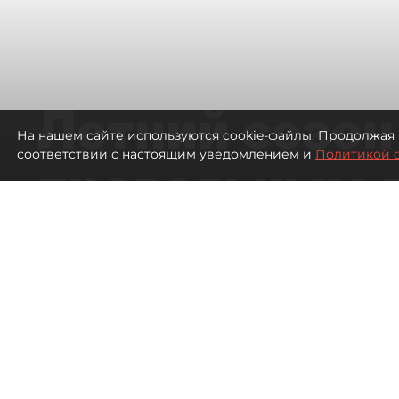
Летний сезон
На нашем сайте используются cookie-файлы. Продолжая 
соответствии с настоящим уведомлением и
Политикой 
провальным 
ресторанов в
Петербурга
390
просмотров