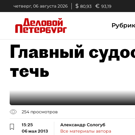
$
€
четверг, 06 августа 2026
80,93
93,19
Рубри
Главный судо
течь
254
просмотров
15:25
Александр Сологуб
06 мая 2013
Все материалы автора