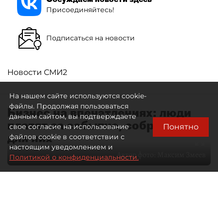
Присоединяйтесь!
Подписаться на новости
Новости СМИ2
На нашем сайте используются cookie-
файлы. Продолжая пользоваться
Бизнес на впечатлениях: люди
данным сайтом, вы подтверждаете
платят за событие, собранное
Понятно
свое согласие на использование
для них
файлов cookie в соответствии с
настоящим уведомлением и
Автор фото:
Максим Змеев
Политикой о конфиденциальности.
04 августа 2026
15:51
2306
Читайте нас в мессенджере Max
dp.ru