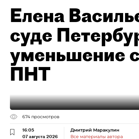
Елена Василье
суде Петербу
уменьшение с
ПНТ
674
просмотров
16:05
Дмитрий Маракулин
07 августа 2026
Все материалы автора