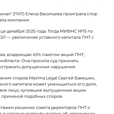
нал" (ПНТ) Елена Васильева проиграла спор
ала компании.
це декабря 2025 года. Тогда МИФНС №15 по
ЮЛ — увеличение уставного капитала ПНТ с
ьева, владеющая 45% пакетом акций ПНТ,
нобласти. Она просила суд признать
 устранить допущенные нарушения.
шения споров Maxima Legal Сергей Бакешин,
вного капитала может уменьшиться его доля,
овое лицо, купившее выпущенные акции.
ся причиной подобных споров.
ствием решения совета директоров ПНТ о
я, в которую включён вопрос об увеличении