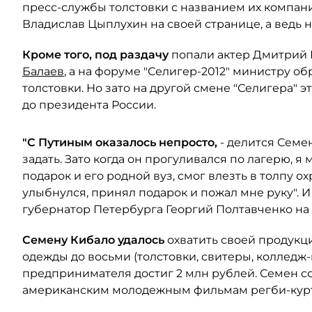
пресс-службы толстовки с названием их компани
Владислав Цыплухин на своей странице, а ведь н
Кроме того, под раздачу
попали актер Дмитрий 
Балаев
, а на форуме "Селигер-2012" министру о
толстовки. Но зато на другой смене "Селигера" э
до президента России.
"С Путиным оказалось непросто,
- делится Семе
задать. Зато когда он прогуливался по лагерю, я
подарок и его родной вуз, смог влезть в толпу о
улыбнулся, принял подарок и пожал мне руку". 
губернатор Петербурга Георгий Полтавченко н
Семену Кибало удалось
охватить своей продукци
одежды до восьми (толстовки, свитеры, колледж-
предпринимателя достиг 2 млн рублей. Семен с
американским молодежным фильмам регби-курт