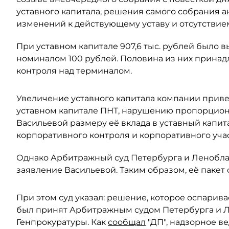
уставного капитала, решения самого собрания а
изменений к действующему уставу и отсутствием
При уставном капитале 907,6 тыс. рублей было
номиналом 100 рублей. Половина из них принадл
контроля над терминалом.
Увеличение уставного капитала компании прив
уставном капитале ПНТ, нарушению пропорцион
Васильевой размеру её вклада в уставный капит
корпоративного контроля и корпоративного учас
Однако Арбитражный суд Петербурга и Леноблас
заявление Васильевой. Таким образом, её пакет 
При этом суд указал: решение, которое оспарива
был принят Арбитражным судом Петербурга и Ле
Генпрокуратуры. Как
сообщал
"ДП", надзорное в