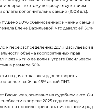
кционеров по этому вопросу, отсутствием
 оплаты дополнительных акций (1008 шт.).
 выпущено 9076 обыкновенных именных акций
ежала Елене Васильевой, что давало ей 50%
ело к перераспределению доли Васильевой в
альности объёма корпоративных прав
ал и размытию её доли и утрате Васильевой
тия в размере 50%.
ти на днях отказался удовлетворить
составляет сейчас 45% акций ПНТ.
ет Васильева, основано на судебном акте. Он
нобласти в апреле 2025 году по иску
едомство просило признать ничтожными ряд