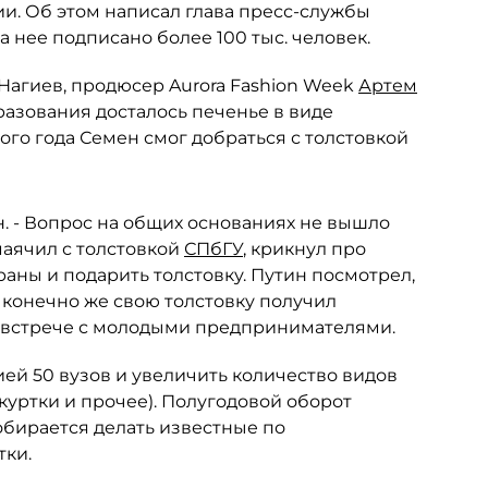
и. Об этом написал глава пресс-службы
а нее подписано более 100 тыс. человек.
Нагиев, продюсер Aurora Fashion Week
Артем
бразования досталось печенье в виде
того года Семен смог добраться с толстовкой
н. - Вопрос на общих основаниях не вышло
 маячил с толстовкой
СПбГУ
, крикнул про
храны и подарить толстовку. Путин посмотрел,
И конечно же свою толстовку получил
а встрече с молодыми предпринимателями.
ей 50 вузов и увеличить количество видов
куртки и прочее). Полугодовой оборот
обирается делать известные по
ки.