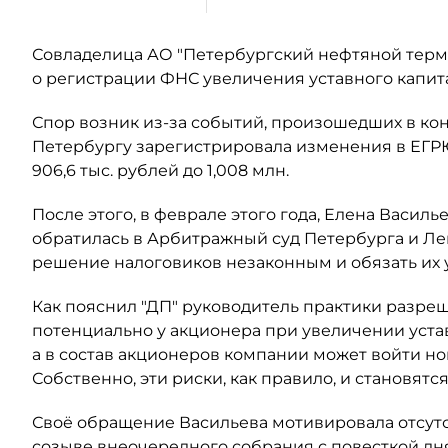
Совладелица АО "Петербургский нефтяной терми
о регистрации ФНС увеличения уставного капит
Спор возник из-за событий, произошедших в кон
Петербургу зарегистрировала изменения в ЕГР
906,6 тыс. рублей до 1,008 млн.
После этого, в феврале этого года, Елена Васил
обратилась в Арбитражный суд Петербурга и Ле
решение налоговиков незаконным и обязать их
Как пояснил "ДП" руководитель практики разре
потенциально у акционера при увеличении уста
а в состав акционеров компании может войти н
Собственно, эти риски, как правило, и становят
Своё обращение Васильева мотивировала отсут
созыве внеочередного собрания с повесткой дн