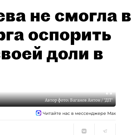
ва не смогла в
рга оспорить
воей доли в
Автор фото:
Ваганов Антон / "ДП"
Читайте нас в мессенджере Max