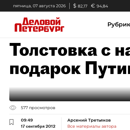
$
€
пятница, 07 августа 2026
82,17
94,84
Рубри
Толстовка с н
подарок Пути
577
просмотров
09:49
Арсений Третьяков
17 сентября 2012
Все материалы автора