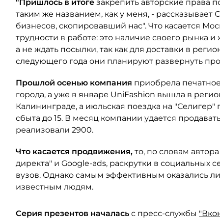
"Пришлось в итоге
закрепить авторские права по
таким же названием, как у меня, - рассказывает
бизнесов, скопировавший нас". Что касается Мос
трудности в работе: это наличие своего рынка и
а не ждать посылки, так как для доставки в реги
следующего года они планируют развернуть про
Прошлой осенью компания
приобрела печатное
города, а уже в январе UniFashion вышла в рег
Калининграде, а июльская поездка на "Селигер"
сбыта до 15. В месяц компании удается продават
реализовали 2900.
Что касается продвижения,
то, по словам автора
директа" и Google-ads, раскрутки в социальных 
вузов. Однако самым эффективным оказались ли
известным людям.
Серия презентов началась
с пресс-службы
"Вко