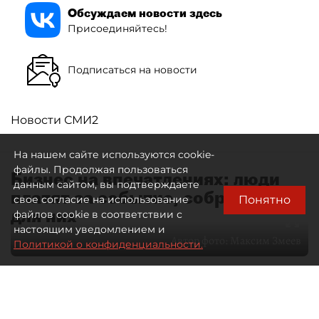
Обсуждаем новости здесь
Присоединяйтесь!
Подписаться на новости
Новости СМИ2
На нашем сайте используются cookie-
файлы. Продолжая пользоваться
Бизнес на впечатлениях: люди
данным сайтом, вы подтверждаете
платят за событие, собранное
Понятно
свое согласие на использование
для них
файлов cookie в соответствии с
настоящим уведомлением и
Автор фото:
Максим Змеев
Политикой о конфиденциальности.
04 августа 2026
15:51
2543
Читайте нас в мессенджере Max