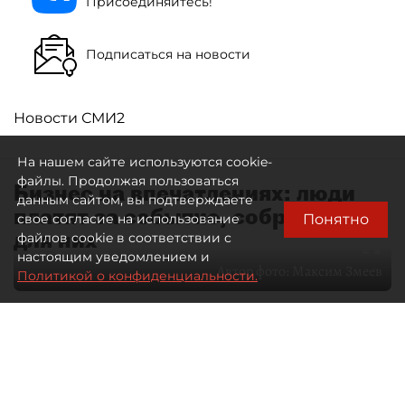
Присоединяйтесь!
Подписаться на новости
Новости СМИ2
На нашем сайте используются cookie-
файлы. Продолжая пользоваться
Бизнес на впечатлениях: люди
данным сайтом, вы подтверждаете
платят за событие, собранное
Понятно
свое согласие на использование
для них
файлов cookie в соответствии с
настоящим уведомлением и
Автор фото:
Максим Змеев
Политикой о конфиденциальности.
04 августа 2026
15:51
3666
Читайте нас в мессенджере Max
dp.ru
Все материалы автора