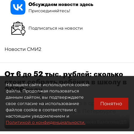
Обсуждаем новости здесь
Присоединяйтесь!
Подписаться на новости
Новости СМИ2
От 6 до 52 тыс. рублей: сколько
стоит собрать ребёнка в школу в
На нашем сайте используются cookie-
2026 году
файлы. Продолжая пользоваться
данным сайтом, вы подтверждаете
Эксперты оценили, сколько в среднем стоит
Понятно
свое согласие на использование
файлов cookie в соответствии с
собрать ребёнка в школу в Петербурге
настоящим уведомлением и
Автор фото:
Свистунова Валентина/ДП
Политикой о конфиденциальности.