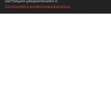
настоящим уведомлением и
Развитие метро в Петербурге отстало
Политикой о конфиденциальности.
от темпов застройки окраин города
07 августа 2026
00:44
225
Читайте нас в мессенджере Max
Дарья Кильцова
Все материалы автора
Автор фото:
KIRILL SFOTOZ/Shutterstock/FOTODOM
На какой транспорт уповать жителям
новых быстрорастущих районов
Петербурга.
Несмотря на то что с метростроением в городе