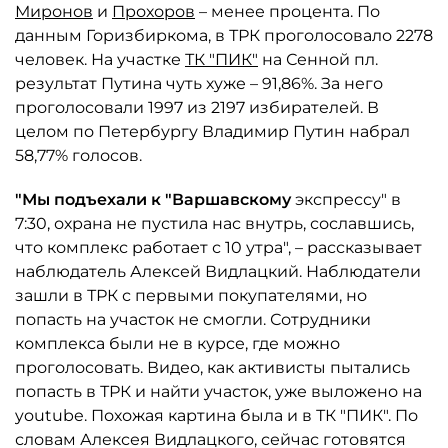
Миронов
и
Прохоров
– менее процента. По
данным Горизбиркома, в ТРК проголосовало 2278
человек. На участке
ТК "ПИК"
на Сенной пл.
результат Путина чуть хуже – 91,86%. За него
проголосовали 1997 из 2197 избирателей. В
целом по Петербургу Владимир Путин набрал
58,77% голосов.
"Мы подъехали к "Варшавскому
экспрессу" в
7:30, охрана не пустила нас внутрь, сославшись,
что комплекс работает с 10 утра", – рассказывает
наблюдатель Алексей Видлацкий. Наблюдатели
зашли в ТРК с первыми покупателями, но
попасть на участок не смогли. Сотрудники
комплекса были не в курсе, где можно
проголосовать. Видео, как активисты пытались
попасть в ТРК и найти участок, уже выложено на
youtube. Похожая картина была и в ТК "ПИК". По
словам Алексея Видлацкого, сейчас готовятся