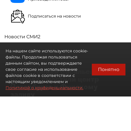
Подписаться на новости
Новости СМИ2
На нашем сайте используются cookie-
файлы. Продолжая пользоваться
данным сайтом, вы подтверждаете
Понятно
свое согласие на использование
Новостройки Васильевского
файлов cookie в соответствии с
острова сместили центр
настоящим уведомлением и
Петербурга к Финскому
Политикой о конфиденциальности.
заливу
07 августа 2026
01:04
233
Читайте нас в мессенджере Max