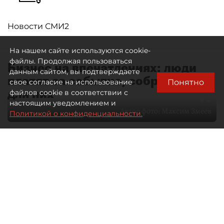
Новости СМИ2
На нашем сайте используются cookie-
файлы. Продолжая пользоваться
Бизнес на впечатлениях: люди
данным сайтом, вы подтверждаете
платят за событие, собранное
Понятно
свое согласие на использование
для них
файлов cookie в соответствии с
настоящим уведомлением и
Автор фото:
Максим Змеев
Политикой о конфиденциальности.
04 августа 2026
15:51
4259
Читайте нас в мессенджере Max
dp.ru
Все материалы автора
Летний календарь событий
обогатился во многих регионах.