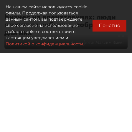
На нашем сайте используются cookie-
файлы. Продолжая пользоваться
Бизнес на впечатлениях: люди
данным сайтом, вы подтверждаете
платят за событие, собранное
Понятно
свое согласие на использование
для них
файлов cookie в соответствии с
настоящим уведомлением и
Автор фото:
Максим Змеев
Политикой о конфиденциальности.
04 августа 2026
15:51
4630
Читайте нас в мессенджере Max
dp.ru
Все материалы автора
Летний календарь событий
обогатился во многих регионах.
Сегмент сегодня привлекателен как
для культурных институтов, так и для
бизнеса из "непрофильных" сфер.