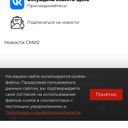
Присоединяйтесь!
Подписаться на новости
Новости СМИ2
В Петербурге резко вырос
На нашем сайте используются cookie-
спрос на ипотеку вопреки
файлы. Продолжая пользоваться
данным сайтом, вы подтверждаете
высоким ставкам
Понятно
свое согласие на использование
файлов cookie в соответствии с
настоящим уведомлением и
09 августа 2026
00:05
1043
Политикой о конфиденциальности.
Читайте нас в мессенджере Max