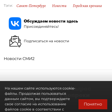
Санкт-Петербург
Новости
Городская хроника
Тэги:
Обсуждаем новости здесь
Присоединяйтесь!
Подписаться на новости
Новости СМИ2
В Петербурге резко вырос
На нашем сайте используются cookie-
спрос на ипотеку вопреки
файлы. Продолжая пользоваться
данным сайтом, вы подтверждаете
высоким ставкам
Понятно
свое согласие на использование
файлов cookie в соответствии с