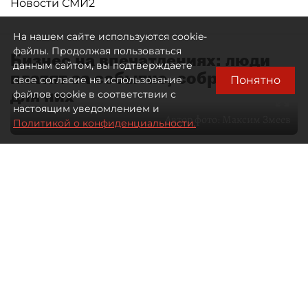
Новости СМИ2
На нашем сайте используются cookie-
файлы. Продолжая пользоваться
Бизнес на впечатлениях: люди
данным сайтом, вы подтверждаете
платят за событие, собранное
Понятно
свое согласие на использование
для них
файлов cookie в соответствии с
настоящим уведомлением и
Автор фото:
Максим Змеев
Политикой о конфиденциальности.
04 августа 2026
15:51
3126
Читайте нас в мессенджере Max
dp.ru
Все материалы автора
Летний календарь событий
обогатился во многих регионах.
Сегмент сегодня привлекателен как
для культурных институтов, так и для