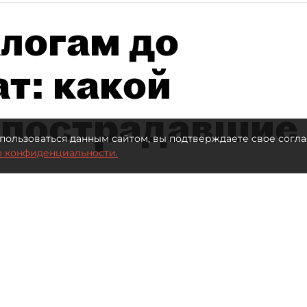
алогам до
т: какой
 пострадавшие
пользоваться данным сайтом, вы подтверждаете свое согла
о конфиденциальности.
 млрд рублей для селлеров WB
Автор фото:
ТАСС