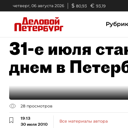
$
€
четверг, 06 августа 2026
80,93
93,19
Рубри
31-е июля ст
днем в Петер
28
просмотров
19:13
Все материалы автора
30 июля 2010