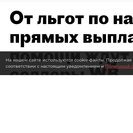
От льгот по н
прямых выпла
помощи ждут
На нашем сайте используются cookie-файлы. Продолжая 
селлеры WB
соответствии с настоящим уведомлением и
Политикой 
Эксперты заявили об ущербе на 300
Склад Wildberries