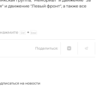
нкская группа, "Мемориал" и движение "За
я" и движение "Левый фронт", а также все
и нажмите
+
Поделиться:
дписаться на новости