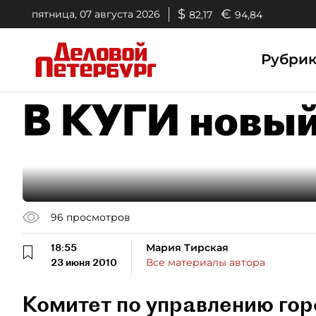
$
€
пятница, 07 августа 2026
82,17
94,84
Рубри
В КУГИ новый
96
просмотров
18:55
Мария Тирская
23 июня 2010
Все материалы автора
Комитет по управлению го