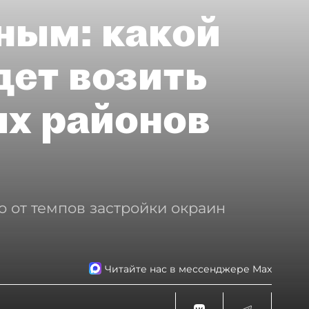
ным: какой
дет возить
ых районов
о от темпов застройки окраин
Читайте нас в мессенджере Max