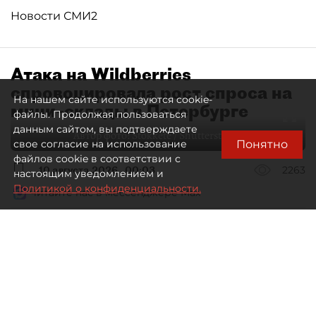
Новости СМИ2
Атака на Wildberries
спровоцировала рост спроса на
На нашем сайте используются cookie-
мини–склады в Петербурге
файлы. Продолжая пользоваться
данным сайтом, вы подтверждаете
Автор фото:
Stokkete / Shutterstock / FOTODOM
Понятно
свое согласие на использование
файлов cookie в соответствии с
10 августа 2026
00:03
2263
настоящим уведомлением и
Политикой о конфиденциальности.
Читайте нас в мессенджере Max
Евгения Иванова
Все материалы автора
Пожары на складах Wildberries
изменят не только логистическую
систему самого маркетплейса,