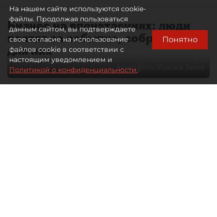
На нашем сайте используются cookie-
файлы. Продолжая пользоваться
Бизнес на впечатлениях: люди
данным сайтом, вы подтверждаете
платят за событие, собранное
Понятно
свое согласие на использование
для них
файлов cookie в соответствии с
настоящим уведомлением и
Автор фото:
Максим Змеев
Политикой о конфиденциальности.
04 августа 2026
15:51
4112
Читайте нас в мессенджере Max
dp.ru
Все материалы автора
Летний календарь событий
обогатился во многих регионах.
Сегмент сегодня привлекателен как
для культурных институтов, так и для
бизнеса из "непрофильных" сфер.