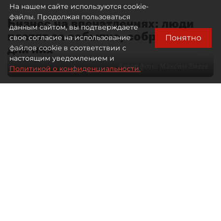
На нашем сайте используются cookie-
файлы. Продолжая пользоваться
Бизнес на впечатлениях: люди
данным сайтом, вы подтверждаете
платят за событие, собранное
Понятно
свое согласие на использование
для них
файлов cookie в соответствии с
настоящим уведомлением и
Автор фото:
Максим Змеев
Политикой о конфиденциальности.
04 августа 2026
15:51
3768
Читайте нас в мессенджере Max
dp.ru
Все материалы автора
Летний календарь событий
обогатился во многих регионах.
Сегмент сегодня привлекателен как
для культурных институтов, так и для
бизнеса из "непрофильных" сфер.