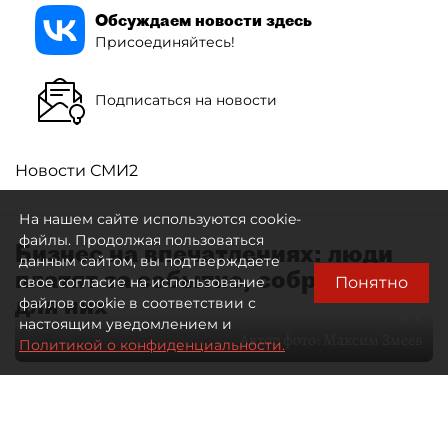
Обсуждаем новости здесь
Присоединяйтесь!
Подписаться на новости
Новости СМИ2
На нашем сайте используются cookie-
файлы. Продолжая пользоваться
Бизнес на впечатлениях: люди
данным сайтом, вы подтверждаете
платят за событие, собранное
Понятно
свое согласие на использование
для них
файлов cookie в соответствии с
настоящим уведомлением и
Автор фото:
Максим Змеев
Политикой о конфиденциальности.
04 августа 2026
15:51
1596
Читайте нас в мессенджере Max