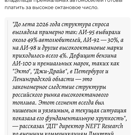
владельцы премиальных автомобилей готовы
платить за высокое октановое число.
"До лета 2026 года структура спроса
выглядела примерно так: АИ-95 выбирали
около 49% автолюбителей, АИ-92 — 30%, а
на АИ-98 и другие высокооктановые марки
приходилось всего 4%. Дефицит бензина
АИ-100 и премиальных марок, таких как
"Экто", "Джи-Драйв", в Петербурге и
Ленинградской области — это
закономерное следствие структуры
российского рынка высокооктанового
топлива. Этот сегмент всегда был
нишевым и уязвимым, а текущая ситуация
показала его фундаментальную хрупкость",
— рассказал "ДП" директор NEFT Research
по внешним коммуникациям Дмитрий