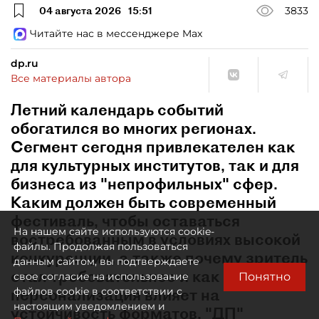
04 августа 2026
15:51
3833
Читайте нас в мессенджере Max
dp.ru
Все материалы автора
Летний календарь событий
обогатился во многих регионах.
Сегмент сегодня привлекателен как
для культурных институтов, так и для
бизнеса из "непрофильных" сфер.
Каким должен быть современный
фестиваль, чтобы оставаться
На нашем сайте используются cookie-
востребованным в условиях высокой
файлы. Продолжая пользоваться
конкуренции, а также почему зритель
данным сайтом, вы подтверждаете
стал требовательнее и как
Понятно
свое согласие на использование
персонализация влияет на
файлов cookie в соответствии с
настоящим уведомлением и
устойчивость форматов, "ДП"