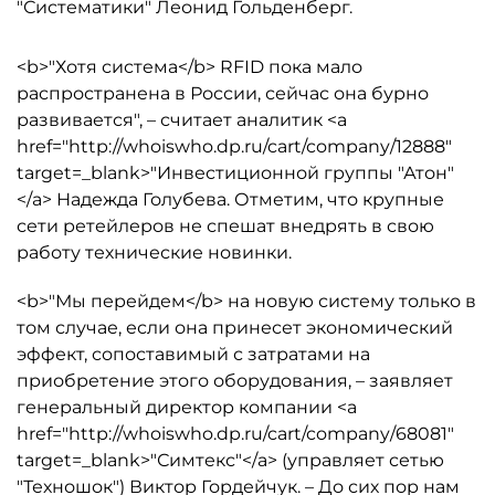
"Систематики" Леонид Гольденберг.
<b>"Хотя система</b> RFID пока мало
распространена в России, сейчас она бурно
развивается", – считает аналитик <a
href="http://whoiswho.dp.ru/cart/company/12888"
target=_blank>"Инвестиционной группы "Атон"
</a> Надежда Голубева. Отметим, что крупные
сети ретейлеров не спешат внедрять в свою
работу технические новинки.
<b>"Мы перейдем</b> на новую систему только в
том случае, если она принесет экономический
эффект, сопоставимый с затратами на
приобретение этого оборудования, – заявляет
генеральный директор компании <a
href="http://whoiswho.dp.ru/cart/company/68081"
target=_blank>"Симтекс"</a> (управляет сетью
"Техношок") Виктор Гордейчук. – До сих пор нам