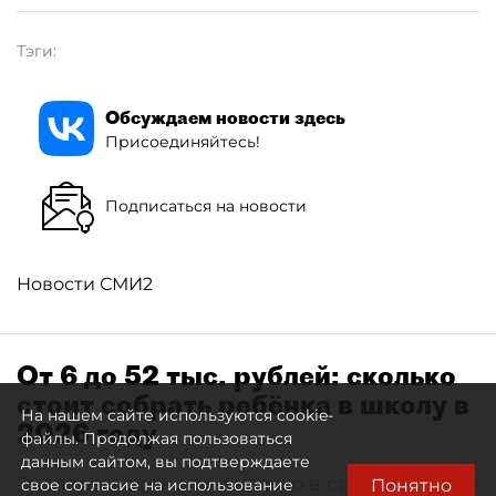
Тэги:
Обсуждаем новости здесь
Присоединяйтесь!
Подписаться на новости
Новости СМИ2
От 6 до 52 тыс. рублей: сколько
стоит собрать ребёнка в школу в
На нашем сайте используются cookie-
2026 году
файлы. Продолжая пользоваться
данным сайтом, вы подтверждаете
Эксперты оценили, сколько в среднем стоит
Понятно
свое согласие на использование