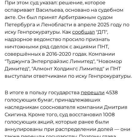
При этом суд указал: решение, которое
оспаривает Васильева, основано на судебном
акте. Он был принят Арбитражным судом
Петербурга и Ленобласти в апреле 2025 году по
иску Генпрокуратуры. Как
сообщал
"ДП",
надзорное ведомство просило признать
ничтожными ряд сделок с акциями ПНТ,
совершённых в 2016-2020 годах. Компании
"Туджунга Энтерпрайзис Лимитед", "Новомор
Димитед", "Алмонт Холдингс Лимитед" и ПНТ
выступали ответчиками по иску Генпрокуратуры.
В итоге в пользу государства
перешли
4538
голосующих бумаг, принадлежавших
наследникам сооснователя компании Дмитрия
Скигина. Кроме того, суд восстановил 1008
голосующих акций, которые ранее были
аннулированы при распределении долей — они
также перешли государству. Поэтому глава