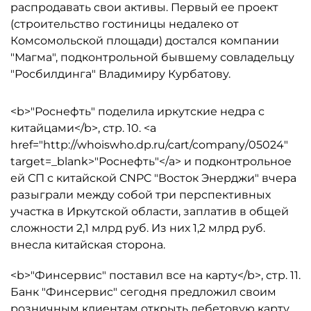
распродавать свои активы. Первый ее проект
(строительство гостиницы недалеко от
Комсомольской площади) достался компании
"Магма", подконтрольной бывшему совладельцу
"Росбилдинга" Владимиру Курбатову.
<b>"Роснефть" поделила иркутские недра с
китайцами</b>, стр. 10. <a
href="http://whoiswho.dp.ru/cart/company/05024"
target=_blank>"Роснефть"</a> и подконтрольное
ей СП с китайской CNPC "Восток Энерджи" вчера
разыграли между собой три перспективных
участка в Иркутской области, заплатив в общей
сложности 2,1 млрд руб. Из них 1,2 млрд руб.
внесла китайская сторона.
<b>"Финсервис" поставил все на карту</b>, стр. 11.
Банк "Финсервис" сегодня предложил своим
розничным клиентам открыть дебетовую карту,