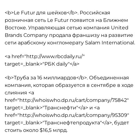
<b>Le Futur для шейхов</b>. Российская
розничная сеть Le Futur появится на Ближнем
Востоке. Управляющая сетью компания United
Brands Company продала франшизу на развитие
сети арабскому конгломерату Salam International.
<a href="http://www.rbcdaily.ru/"
target=_blank>"РБК daily"</a>
<b>Труба за 16 миллиардов</b>. Объединенная
компания, которая образуется в сентябре в ходе
слияния <a
href="http://whoiswho.dp.ru/cart/company/75842"
target=_blank>"Транснефти"</a> и <a
href="http://whoiswho.dp.ru/cart/company/95309"
target=_blank>"Транснефтепродукта"</a>, будет
стоить около $16,5 млрд.