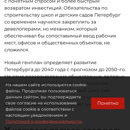
с понятным спросом и более быстрым
возвратом инвестиций. Обязательства по
строительству школ и детских садов Петербург
со временем научился закреплять за
девелоперами, но механизм, который
обеспечивал бы сопоставимый ввод рабочих
мест, офисов и общественных объектов, не
сложился.
Новый генплан определяет развитие
Петербурга до 2040 года с прогнозом до 2050–го.
Но само резервирование общественно–деловых
территорий не гарантирует их появления:
На нашем сайте используются cookie-
предыдущий градостроительный цикл уже
файлы. Продолжая пользоваться
данным сайтом, вы подтверждаете
показал, что без экономического механизма
Понятно
свое согласие на использование
деловая функция легко уступает жилью.
файлов cookie в соответствии с
настоящим уведомлением и
Политикой о конфиденциальности.