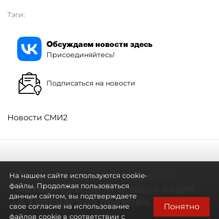
Тэги:
Обсуждаем новости здесь
Присоединяйтесь!
Подписаться на новости
Новости СМИ2
Самостоятельными стали:
На нашем сайте используются cookie-
петербуржцы всё чаще ездят
файлы. Продолжая пользоваться
данным сайтом, вы подтверждаете
в Турцию без покупки туров
Понятно
свое согласие на использование
файлов cookie в соответствии с