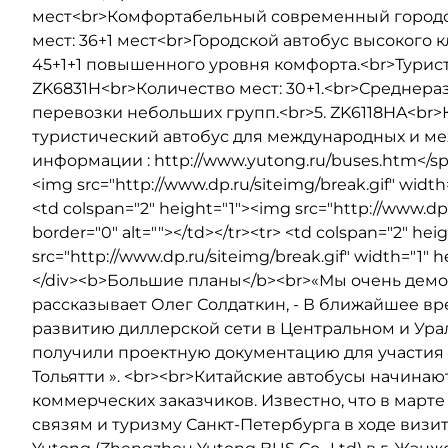
мест<br>Комфортабельный современный городск
мест: 36+1 мест<br>Городской автобус высокого к
45+1+1 повышенного уровня комфорта.<br>Турист
ZK6831H<br>Количество мест: 30+1.<br>Среднера
перевозки небольших групп.<br>5. ZK6118HA<br>К
туристический автобус для международных и м
информации : http://www.yutong.ru/buses.htm</span
<img src="http://www.dp.ru/siteimg/break.gif" width=
<td colspan="2" height="1"><img src="http://www.dp.
border="0" alt=""></td></tr><tr> <td colspan="2" h
src="http://www.dp.ru/siteimg/break.gif" width="1" he
</div><b>Большие планы</b><br>«Мы очень демок
рассказывает Олег Солдаткин, - В ближайшее в
развитию диллерской сети в Центральном и Урал
получили проектную документацию для участия в
Тольятти ». <br><br>Китайские автобусы начина
коммерческих заказчиков. Известно, что в март
связям и туризму Санкт-Петербурга в ходе визи