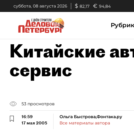
$
€
суббота, 08 августа 2026
82,17
94,84
Рубри
Китайские ав
сервис
53
просмотров
16:59
Ольга Быстрова,Фонтака.ру
17 мая 2005
Все материалы автора