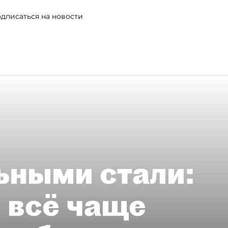
дписаться на новости
ьными стали:
 всё чаще