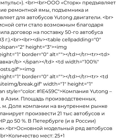
пульс»). <br><br>ООО «Сторк» предъявляет
чие ремонтной ямы, подъемника и
ляет для автобусов Yutong двигатели. <br>
висной сети стало возможным благодаря
ла договор на поставку 50-го автобуса
г.).<br><br><div><table cellpadding="0"
colspan="2" height="3"><img
eight="1" border="0" alt=""></td></tr><tr><td>
правка</b> </span></td> <td width="100%"
osts.gif"><img
ight="1" border="0" alt=""></td></tr><tr> <td
iteimg/break.gif" width="1" height="1"
span style="color: #1E459C">Компания Yutong –
в Азии. Площадь производственных,
. м. Доля компании на внутреннем рынке
планирует произвести 21 тыс автобусов и
 до 50 %. В Петербурге (и в России)
».<br>Основной модельный ряд автобусов
br>Количество мест: 25+1