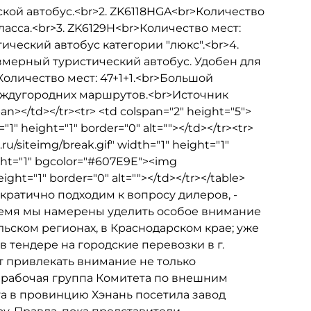
ой автобус.<br>2. ZK6118HGA<br>Количество
ласса.<br>3. ZK6129H<br>Количество мест:
ический автобус категории "люкс".<br>4.
змерный туристический автобус. Удобен для
оличество мест: 47+1+1.<br>Большой
еждугородних маршрутов.<br>Источник
></td></tr><tr> <td colspan="2" height="5">
"1" height="1" border="0" alt=""></td></tr><tr>
ru/siteimg/break.gif" width="1" height="1"
eight="1" bgcolor="#607E9E"><img
ight="1" border="0" alt=""></td></tr></table>
ратично подходим к вопросу дилеров, -
ремя мы намерены уделить особое внимание
ьском регионах, в Краснодарском крае; уже
 тендере на городские перевозки в г.
ют привлекать внимание не только
е рабочая группа Комитета по внешним
та в провинцию Хэнань посетила завод