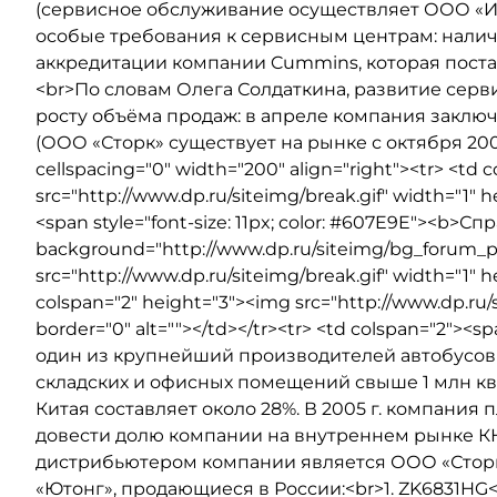
(сервисное обслуживание осуществляет ООО «Им
особые требования к сервисным центрам: нали
аккредитации компании Cummins, которая постав
<br>По словам Олега Солдаткина, развитие сер
росту объёма продаж: в апреле компания заключи
(ООО «Сторк» существует на рынке с октября 2003 
cellspacing="0" width="200" align="right"><tr> <td 
src="http://www.dp.ru/siteimg/break.gif" width="1" h
<span style="font-size: 11px; color: #607E9E"><b>С
background="http://www.dp.ru/siteimg/bg_forum_p
src="http://www.dp.ru/siteimg/break.gif" width="1" he
colspan="2" height="3"><img src="http://www.dp.ru/s
border="0" alt=""></td></tr><tr> <td colspan="2"><
один из крупнейший производителей автобусов 
складских и офисных помещений свыше 1 млн кв
Китая составляет около 28%. В 2005 г. компания 
довести долю компании на внутреннем рынке КНР
дистрибьютером компании является ООО «Сторк
«Ютонг», продающиеся в России:<br>1. ZK6831HG<