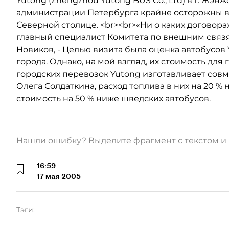
Yutong (Zhengzhou Yutong BUS Co., Ltd) в г. Жэнж
администрации Петербурга крайне осторожны в 
Северной столице. <br><br>«Ни о каких договорах
главный специалист Комитета по внешним связ
Новиков, - Целью визита была оценка автобусов
города. Однако, на мой взгляд, их стоимость для
городских перевозок Yutong изготавливает сов
Олега Солдаткина, расход топлива в них на 20 % 
стоимость на 50 % ниже шведских автобусов.
Нашли ошибку? Выделите фрагмент с текстом 
16:59
17 мая 2005
Тэги: