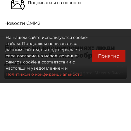
Подписаться на новости
Новости СМИ2
На нашем сайте используются cookie-
файлы. Продолжая пользоваться
Бизнес на впечатлениях: люди
данным сайтом, вы подтверждаете
платят за событие, собранное
Понятно
свое согласие на использование
для них
файлов cookie в соответствии с
настоящим уведомлением и
Автор фото:
Максим Змеев
Политикой о конфиденциальности.
04 августа 2026
15:51
3184
Читайте нас в мессенджере Max
dp.ru
Все материалы автора
Летний календарь событий