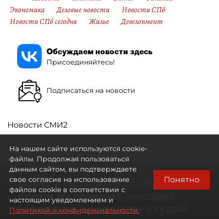
Экономика
Деловые новости
Новости СПб
Новости СПб сегодня
Жилье
Девелопмент
Обсуждаем новости здесь
Присоединяйтесь!
Подписаться на новости
Новости СМИ2
На нашем сайте используются cookie-
файлы. Продолжая пользоваться
данным сайтом, вы подтверждаете
Понятно
свое согласие на использование
Восток Петербурга стал
файлов cookie в соответствии с
одной из главных локаций
настоящим уведомлением и
города по продажам студий
Политикой о конфиденциальности.