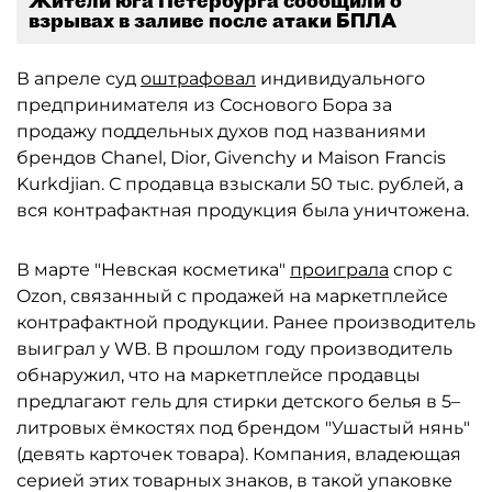
Жители юга Петербурга сообщили о
взрывах в заливе после атаки БПЛА
В апреле суд
оштрафовал
индивидуального
предпринимателя из Соснового Бора за
продажу поддельных духов под названиями
брендов Chanel, Dior, Givenchy и Maison Francis
Kurkdjian. С продавца взыскали 50 тыс. рублей, а
вся контрафактная продукция была уничтожена.
В марте "Невская косметика"
проиграла
спор с
Ozon, связанный с продажей на маркетплейсе
контрафактной продукции. Ранее производитель
выиграл у WB. В прошлом году производитель
обнаружил, что на маркетплейсе продавцы
предлагают гель для стирки детского белья в 5–
литровых ёмкостях под брендом "Ушастый нянь"
(девять карточек товара). Компания, владеющая
серией этих товарных знаков, в такой упаковке