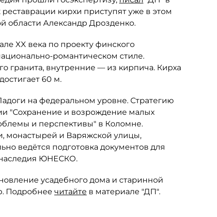
 к реставрации кирхи приступят уже в этом
й области Александр Дрозденко.
але XX века по проекту финского
 национально-романтическом стиле.
о гранита, внутренние — из кирпича. Кирха
достигает 60 м.
Ладоги на федеральном уровне. Стратегию
ии "Сохранение и возрождение малых
облемы и перспективы" в Коломне.
, монастырей и Варяжской улицы,
льно ведётся подготовка документов для
 наследия ЮНЕСКО.
новление усадебного дома и старинной
р. Подробнее
читайте
в материале "ДП".