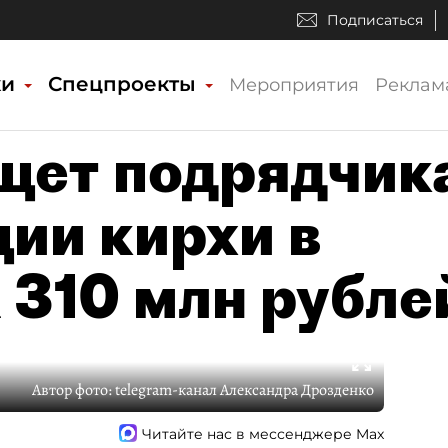
Подписаться
ки
Спецпроекты
Мероприятия
Реклам
щет подрядчик
ции кирхи в
 310 млн рубле
Автор фото:
telegram-канал Александра Дрозденко
Читайте нас в мессенджере Max