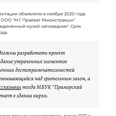
нтации объявляли в ноябре 2020 года.
 ООО "М.Г. Прайват Реконстракшн".
единённый музей-заповедник". Срок
ода.
должны разработать проект
оздание утраченных элементов
аченных достопримечательностей
возвышающийся над зрительным залом, а
ссказывал
тогда МБУК "Приморский
отает в здании кирхи.
ледия прошли госэкспертизу,
писал
"ДП" в