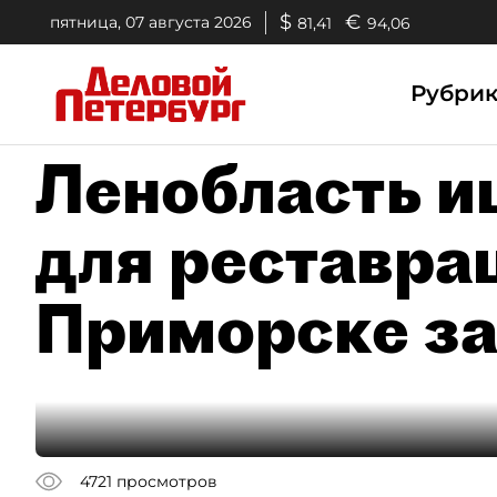
$
€
пятница, 07 августа 2026
81,41
94,06
Рубри
Ленобласть и
для реставра
Приморске за
4721
просмотров