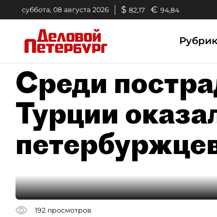
$
€
суббота, 08 августа 2026
82,17
94,84
Рубри
Среди постра
Турции оказа
петербуржце
192
просмотров