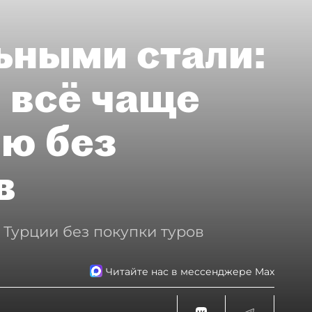
ьными стали:
 всё чаще
ию без
в
 Турции без покупки туров
Читайте нас в мессенджере Max