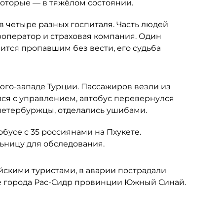
которые — в тяжёлом состоянии.
в четыре разных госпиталя. Часть людей
роператор и страховая компания. Один
ится пропавшим без вести, его судьба
юго-западе Турции. Пассажиров везли из
лся с управлением, автобус перевернулся
 петербуржцы, отделались ушибами.
усе с 35 россиянами на Пхукете.
льницу для обследования.
йскими туристами, в аварии пострадали
е города Рас-Сидр провинции Южный Синай.