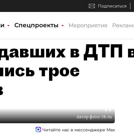
Подписаться
ки
Спецпроекты
Мероприятия
Реклам
давших в ДТП 
лись трое
в
Автор фото:
78.ru
Читайте нас в мессенджере Max