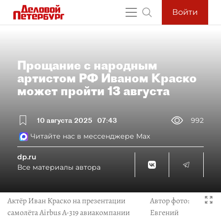
Войти
Прощание с народным
артистом РФ Иваном Краско
может пройти 13 августа
10 августа 2025
07:43
992
Читайте нас в мессенджере Max
dp.ru
Все материалы автора
Актёр Иван Краско на презентации
Автор фото:
самолёта Airbus A-319 авиакомпании
Евгений