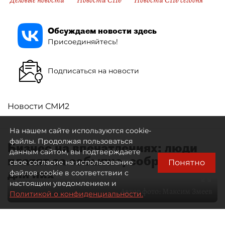
Деловые новости
Новости СПб
Новости СПб сегодня
Обсуждаем новости здесь
Присоединяйтесь!
Подписаться на новости
Новости СМИ2
На нашем сайте используются cookie-
файлы. Продолжая пользоваться
Бизнес на впечатлениях: люди
данным сайтом, вы подтверждаете
платят за событие, собранное
Понятно
свое согласие на использование
для них
файлов cookie в соответствии с
настоящим уведомлением и
Автор фото:
Максим Змеев
Политикой о конфиденциальности.
04 августа 2026
15:51
2698