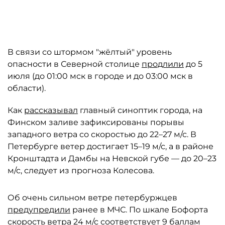
Автор: https://vk.com/lovekronshtadt
В связи со штормом "жёлтый" уровень
опасности в Северной столице
продлили
до 5
июля (до 01:00 мск в городе и до 03:00 мск в
области).
Как
рассказывал
главный синоптик города, на
Финском заливе зафиксированы порывы
западного ветра со скоростью до 22–27 м/с. В
Петербурге ветер достигает 15–19 м/с, а в районе
Кронштадта и Дамбы на Невской губе — до 20–23
м/с, следует из прогноза Колесова.
Об очень сильном ветре петербуржцев
предупредили
ранее в МЧС. По шкале Бофорта
скорость ветра 24 м/с соответствует 9 баллам