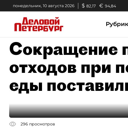
$
€
понедельник, 10 августа 2026
82,17
94,84
Рубри
Сокращение 
отходов при п
еды поставил
296
просмотров