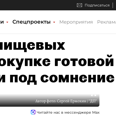
Подписаться
ки
Спецпроекты
Мероприятия
Реклам
пищевых
окупке готовой
и под сомнение
Автор фото:
Сергей Ермохин / "ДП"
Читайте нас в мессенджере Max