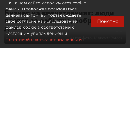
На нашем сайте используются cookie-
файлы. Продолжая пользоваться
Бизнес на впечатлениях: люди
данным сайтом, вы подтверждаете
платят за событие, собранное
Понятно
свое согласие на использование
для них
файлов cookie в соответствии с
настоящим уведомлением и
Автор фото:
Максим Змеев
Политикой о конфиденциальности.
04 августа 2026
15:51
948
Читайте нас в мессенджере Max
dp.ru
Все материалы автора
Летний календарь событий
обогатился во многих регионах.
Сегмент сегодня привлекателен как
для культурных институтов, так и для
бизнеса из "непрофильных" сфер.