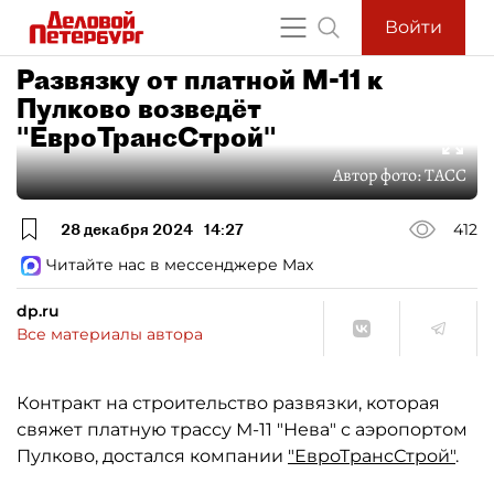
Войти
Развязку от платной М-11 к
Пулково возведёт
"ЕвроТрансСтрой"
Автор фото:
ТАСС
28 декабря 2024
14:27
412
Читайте нас в мессенджере Max
dp.ru
Все материалы автора
Контракт на строительство развязки, которая
свяжет платную трассу М-11 "Нева" с аэропортом
Пулково, достался компании
"ЕвроТрансСтрой"
.