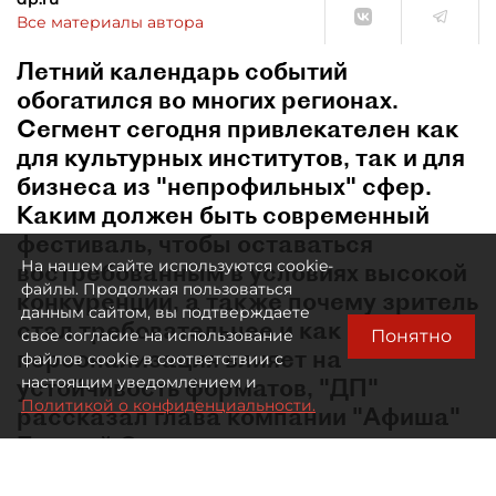
Все материалы автора
Летний календарь событий
обогатился во многих регионах.
Сегмент сегодня привлекателен как
для культурных институтов, так и для
бизнеса из "непрофильных" сфер.
Каким должен быть современный
фестиваль, чтобы оставаться
На нашем сайте используются cookie-
востребованным в условиях высокой
файлы. Продолжая пользоваться
конкуренции, а также почему зритель
данным сайтом, вы подтверждаете
стал требовательнее и как
Понятно
свое согласие на использование
персонализация влияет на
файлов cookie в соответствии с
устойчивость форматов, "ДП"
настоящим уведомлением и
Политикой о конфиденциальности.
рассказал глава компании "Афиша"
Евгений Сидоров.