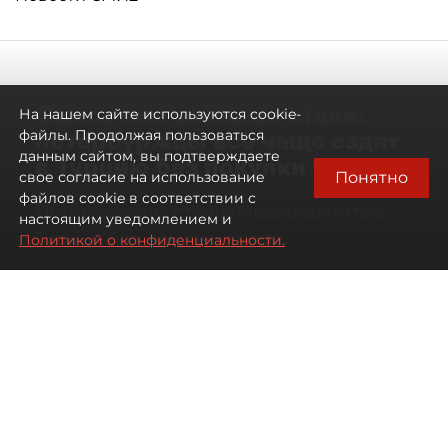
Самостоятельными стали:
На нашем сайте используются cookie-
петербуржцы всё чаще ездят
файлы. Продолжая пользоваться
данным сайтом, вы подтверждаете
в Турцию без покупки туров
Понятно
свое согласие на использование
файлов cookie в соответствии с
Петербуржцы стали чаще отдыхать в
настоящим уведомлением и
Турции без покупки туров
Политикой о конфиденциальности.
08 августа 2026
00:05
2020
Читайте нас в мессенджере Max
Дарья Дмитриева
Все материалы автора