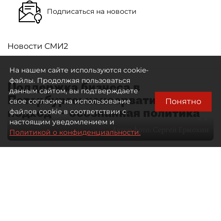
Подписаться на новости
Новости СМИ2
На нашем сайте используются cookie-
файлы. Продолжая пользоваться
Поддержка бизнеса в
данным сайтом, вы подтверждаете
Петербурге: консервативный
Понятно
свое согласие на использование
подход — осознанная политика
файлов cookie в соответствии с
настоящим уведомлением и
Автор фото:
Сергей Ермохин
Политикой о конфиденциальности.
27 мая 2026
12:34
3939
Читайте нас в мессенджере Max
Евгения Иванова
Все материалы автора