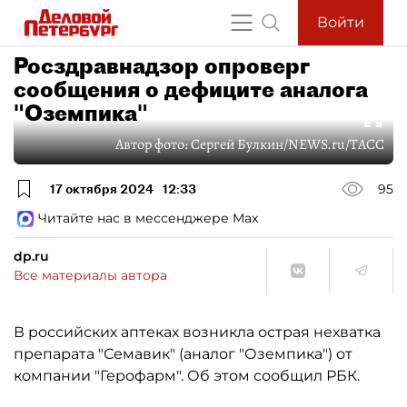
Войти
Росздравнадзор опроверг
сообщения о дефиците аналога
"Оземпика"
Автор фото:
Сергей Булкин/NEWS.ru/TACC
17 октября 2024
12:33
95
Читайте нас в мессенджере Max
dp.ru
Все материалы автора
В российских аптеках возникла острая нехватка
препарата "Семавик" (аналог "Оземпика") от
компании "Герофарм". Об этом сообщил РБК.