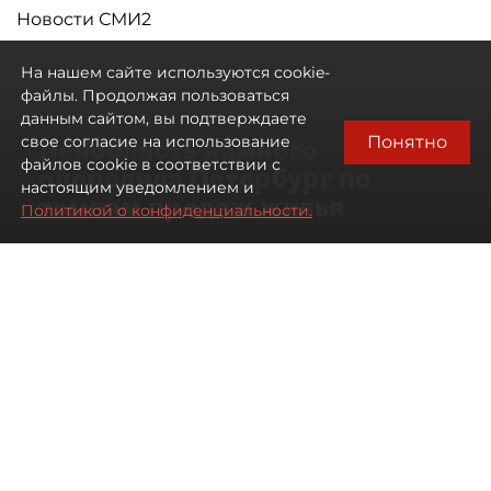
Новости СМИ2
На нашем сайте используются cookie-
файлы. Продолжая пользоваться
данным сайтом, вы подтверждаете
Понятно
свое согласие на использование
Ленобласть намного
файлов cookie в соответствии с
опередила Петербург по
настоящим уведомлением и
темпам продаж жилья
Политикой о конфиденциальности.
07 августа 2026
17:57
127
Читайте нас в мессенджере Max
Павел Никифоров
Все материалы автора
Автор фото:
Сергей Ермохин / "ДП"