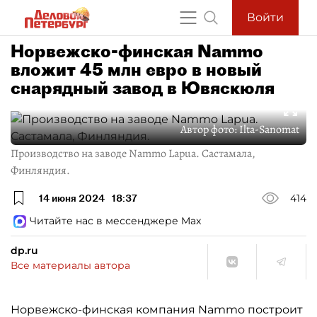
Войти
Норвежско-финская Nammo
вложит 45 млн евро в новый
снарядный завод в Ювяскюля
Автор фото:
Ilta-Sanomat
Производство на заводе Nammo Lapua. Састамала,
Финляндия.
14 июня 2024
18:37
414
Читайте нас в мессенджере Max
dp.ru
Все материалы автора
Норвежско-финская компания Nammo построит