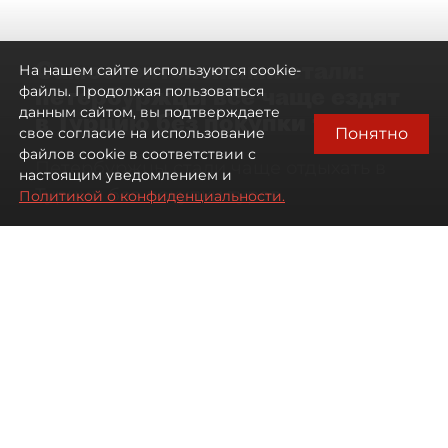
Самостоятельными стали:
На нашем сайте используются cookie-
петербуржцы всё чаще ездят
файлы. Продолжая пользоваться
данным сайтом, вы подтверждаете
в Турцию без покупки туров
Понятно
свое согласие на использование
файлов cookie в соответствии с
Петербуржцы стали чаще отдыхать в
настоящим уведомлением и
Турции без покупки туров
Политикой о конфиденциальности.
08 августа 2026
00:05
761
Читайте нас в мессенджере Max
Дарья Дмитриева
Все материалы автора
Автор фото:
Михаил Тихонов / "ДП"