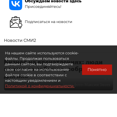
Обсуждаем новости здесь
Присоединяйтесь!
Подписаться на новости
Новости СМИ2
На нашем сайте используются cookie-
файлы. Продолжая пользоваться
Бизнес на впечатлениях: люди
данным сайтом, вы подтверждаете
платят за событие, собранное
Понятно
свое согласие на использование
для них
файлов cookie в соответствии с
настоящим уведомлением и
Автор фото:
Максим Змеев
Политикой о конфиденциальности.
04 августа 2026
15:51
995
Читайте нас в мессенджере Max
dp.ru