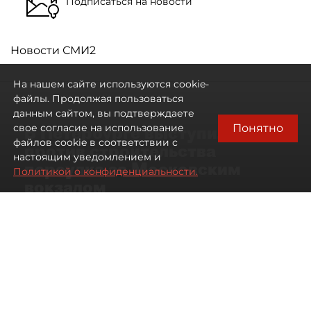
Подписаться на новости
Новости СМИ2
На нашем сайте используются cookie-
файлы. Продолжая пользоваться
данным сайтом, вы подтверждаете
Понятно
свое согласие на использование
В Петербурге выступили
файлов cookie в соответствии с
против строительства
настоящим уведомлением и
переулка за Московским
Политикой о конфиденциальности.
вокзалом
06 августа 2026
13:56
559
Читайте нас в мессенджере Max
Дарья Кильцова
Все материалы автора