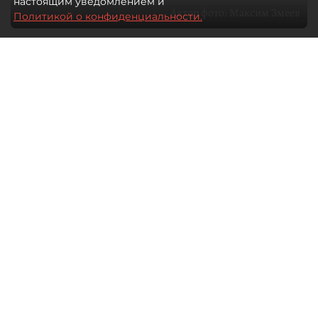
настоящим уведомлением и
Автор фото:
Максим Змеев
Политикой о конфиденциальности.
04 августа 2026
15:51
886
Читайте нас в мессенджере Max
dp.ru
Все материалы автора
Летний календарь событий
обогатился во многих регионах.
Сегмент сегодня привлекателен как
для культурных институтов, так и для
бизнеса из "непрофильных" сфер.
Каким должен быть современный
фестиваль, чтобы оставаться
востребованным в условиях высокой
конкуренции, а также почему зритель
стал требовательнее и как