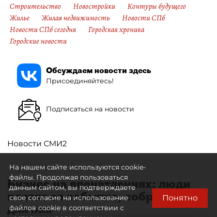
Строительство
Новостройки
Контуры будущего
Жилье
Жилая недвижимость
Новости СПб
Новости СПб сегодня
Городская хроника
Городские новости
Обсуждаем новости здесь
Присоединяйтесь!
Подписаться на новости
Новости СМИ2
На нашем сайте используются cookie-
файлы. Продолжая пользоваться
Бизнес на впечатлениях: люди
данным сайтом, вы подтверждаете
платят за событие, собранное
Понятно
свое согласие на использование
для них
файлов cookie в соответствии с