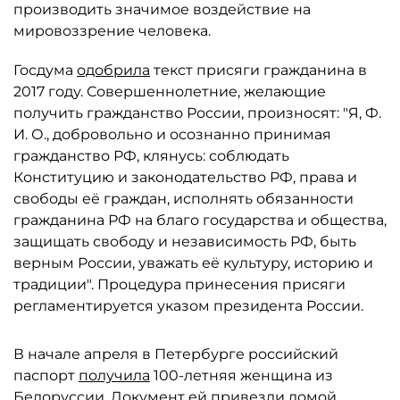
производить значимое воздействие на
мировоззрение человека.
Госдума
одобрила
текст присяги гражданина в
2017 году. Совершеннолетние, желающие
получить гражданство России, произносят: "Я, Ф.
И. О., добровольно и осознанно принимая
гражданство РФ, клянусь: соблюдать
Конституцию и законодательство РФ, права и
свободы её граждан, исполнять обязанности
гражданина РФ на благо государства и общества,
защищать свободу и независимость РФ, быть
верным России, уважать её культуру, историю и
традиции". Процедура принесения присяги
регламентируется указом президента России.
В начале апреля в Петербурге российский
паспорт
получила
100-летняя женщина из
Белоруссии. Документ ей привезли домой.