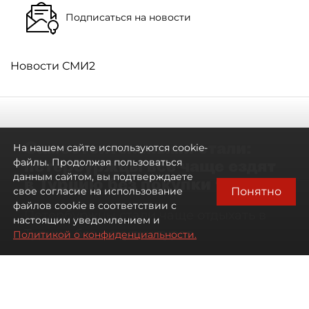
Подписаться на новости
Новости СМИ2
Самостоятельными стали:
На нашем сайте используются cookie-
петербуржцы всё чаще ездят
файлы. Продолжая пользоваться
данным сайтом, вы подтверждаете
в Турцию без покупки туров
Понятно
свое согласие на использование
файлов cookie в соответствии с
Петербуржцы стали чаще отдыхать в
настоящим уведомлением и
Турции без покупки туров
Политикой о конфиденциальности.
08 августа 2026
00:05
1699
Читайте нас в мессенджере Max