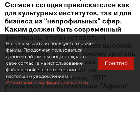
Сегмент сегодня привлекателен как
для культурных институтов, так и для
бизнеса из "непрофильных" сфер.
Каким должен быть современный
фестиваль, чтобы оставаться
На нашем сайте используются cookie-
востребованным в условиях высокой
файлы. Продолжая пользоваться
конкуренции, а также почему зритель
данным сайтом, вы подтверждаете
стал требовательнее и как
Понятно
свое согласие на использование
персонализация влияет на
файлов cookie в соответствии с
устойчивость форматов, "ДП"
настоящим уведомлением и
Политикой о конфиденциальности.
рассказал глава компании "Афиша"
Евгений Сидоров.
В какой момент лето перестало быть мёртвым
сезоном в сфере культурных событий?
— Сама логика низкого сезона ушла в тот