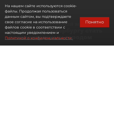
На нашем сайте используются cookie-
файлы. Продолжая пользоваться
данным сайтом, вы подтверждаете
Понятно
свое согласие на использование
"Безальтернативная модель":
файлов cookie в соответствии с
что мешает Петербургу стать
настоящим уведомлением и
полицентричным городом
Политикой о конфиденциальности.
Районы массовой застройки в
Петербурге стали развиваться
неравномерно
08 августа 2026
00:10
504
Читайте нас в мессенджере Max
Павел Никифоров
Все материалы автора