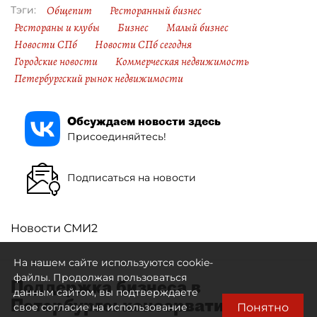
Общепит
Ресторанный бизнес
Тэги:
Рестораны и клубы
Бизнес
Малый бизнес
Новости СПб
Новости СПб сегодня
Городские новости
Коммерческая недвижимость
Петербургский рынок недвижимости
Обсуждаем новости здесь
Присоединяйтесь!
Подписаться на новости
Новости СМИ2
На нашем сайте используются cookie-
файлы. Продолжая пользоваться
Поддержка бизнеса в
данным сайтом, вы подтверждаете
Петербурге: консервативный
Понятно
свое согласие на использование